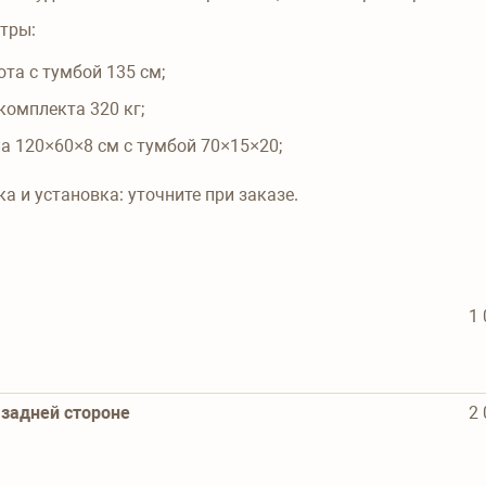
тры:
ота с тумбой
135
см;
 комплекта
320
кг;
а 120×60×8 см с тумбой 70×15×20;
ка и установка:
уточните при заказе.
1 
задней стороне
2 