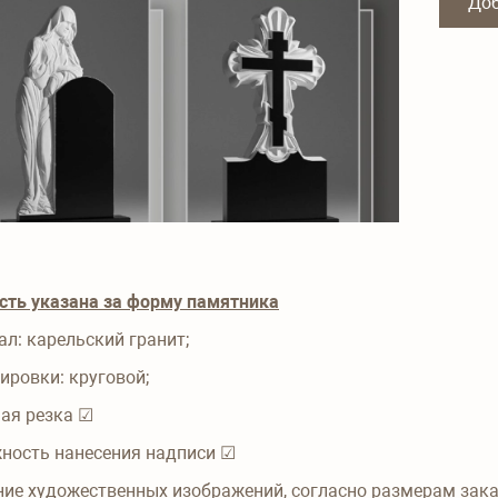
Доб
сть указана за форму памятника
ал:
карельский гранит;
ировки:
круговой;
ая резка ☑
ность нанесения надписи ☑
ние художественных изображений, согласно размерам зак