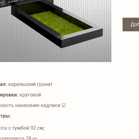
Доб
ал:
карельский гранит
лировки:
круговой
ность нанесения надписи ☑
етры:
ота с тумбой
92
см;
 комплекта
78
кг