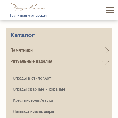
Гранитная мастерская
Главная
Каталог
Каталог памятников
Памятники
Услуги
Ритуальные изделия
Доставка и логистика
Ограды в стиле "Арт"
Информация
Ограды сварные и кованые
О нас
Кресты/столы/лавки
Контакты
Лампады/вазы/шары