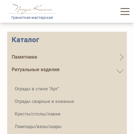
Гранитная мастерская
Главная
Каталог
Каталог памятников
Памятники
Услуги
Ритуальные изделия
Доставка и логистика
Ограды в стиле "Арт"
Информация
Ограды сварные и кованые
О нас
Кресты/столы/лавки
Контакты
Лампады/вазы/шары