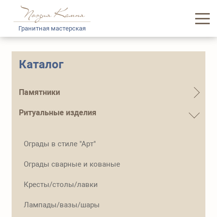
Гранитная мастерская
Главная
Каталог
Каталог памятников
Памятники
Услуги
Ритуальные изделия
Доставка и логистика
Ограды в стиле "Арт"
Информация
Ограды сварные и кованые
О нас
Кресты/столы/лавки
Контакты
Лампады/вазы/шары