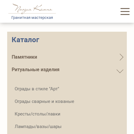
Гранитная мастерская
Главная
Каталог
Каталог памятников
Памятники
Услуги
Ритуальные изделия
Доставка и логистика
Ограды в стиле "Арт"
Информация
Ограды сварные и кованые
О нас
Кресты/столы/лавки
Контакты
Лампады/вазы/шары