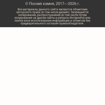
© Поэзия камня, 2017—2026 г.
Все материалы данного сайта являются объектами
авторского права (в том числе дизайн). Запрещается
копирование, распространение (в том числе путем
копирования на другие сайты и ресурсы Интернете) или
любое иное использование информации и объектов без
предварительного согласия правообладателя.